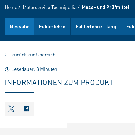
Home
/
Motorservice Technipedia
/
Mess- und Prüfmittel
Messuhr
Fühlerlehre
Fühlerlehre - lang
Füh
zurück zur Übersicht
Lesedauer: 3 Minuten
INFORMATIONEN ZUM PRODUKT
shareOntwitter
shareOnfacebook