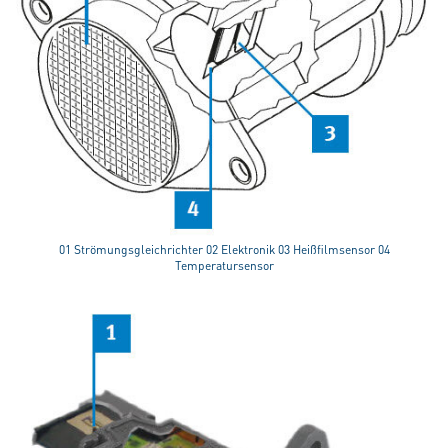
01 Strömungsgleichrichter 02 Elektronik 03 Heißfilmsensor 04
Temperatursensor