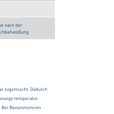
e nach der
chbehandlung
as zugemischt. Dadurch
ennungs temperatur.
. Bei Benzinmotoren