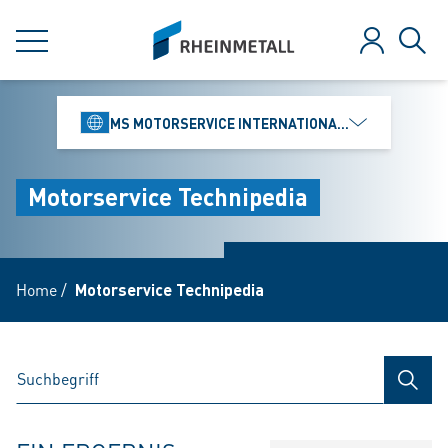
jumpToMain
siteLogo
MENÜ
Anmelden
Such
MS MOTORSERVICE INTERNATIONAL GMBH
Motorservice Technipedia
Home
/
Motorservice Technipedia
SUCH