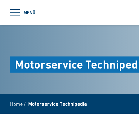
jumpToMain
MENÜ
Motorservice Techniped
Home
/
Motorservice Technipedia