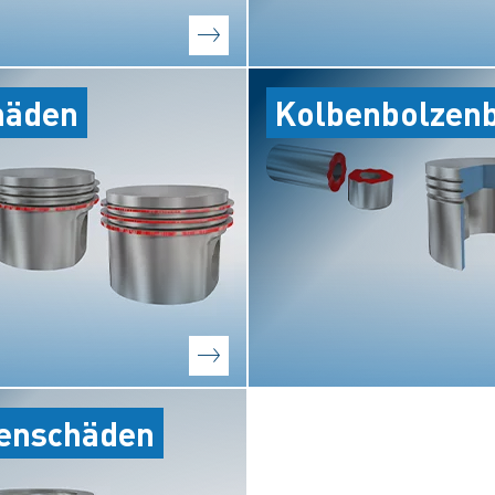
häden
Kolbenbolzen
benschäden