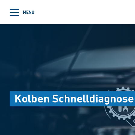
jumpToMain
MENÜ
Kolben Schnelldiagnose