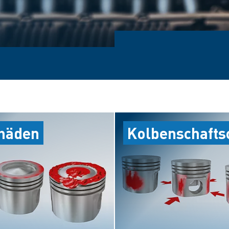
häden
Kolbenschafts