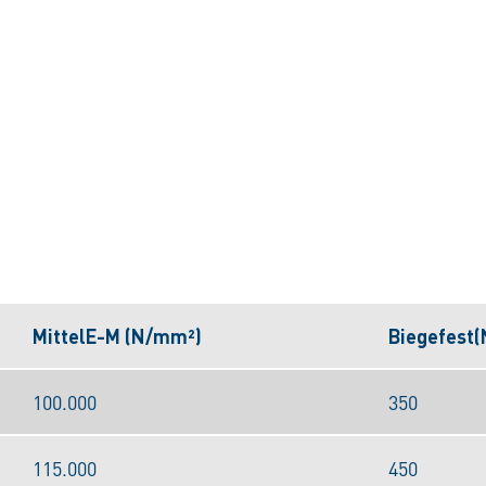
MittelE-M (N/mm²)
Biegefest
100.000
350
115.000
450