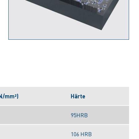
(N/mm²)
Härte
95HRB
106 HRB