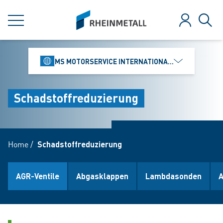
jumpToMain
siteLogo
MENÜ
Anmelden
Such
MS MOTORSERVICE INTERNATIONAL GMBH
Schadstoffreduzierung
Home
/
Schadstoffreduzierung
AGR-Ventile
Abgasklappen
Lambdasonden
A