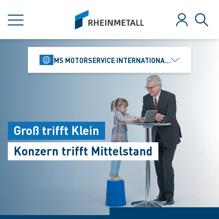
jumpToMain
siteLogo
MENÜ
Anmelden
Such
MS MOTORSERVICE INTERNATIONAL GMBH
Groß trifft Klein
Konzern trifft Mittelstand