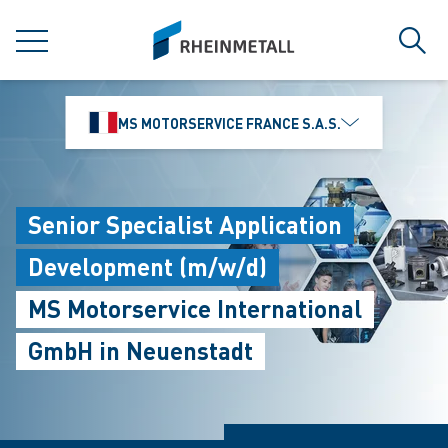
jumpToMain
siteLogo
MENU
Rech
MS MOTORSERVICE FRANCE S.A.S.
Senior Specialist Application
Development (m/w/d)
MS Motorservice International
GmbH in Neuenstadt