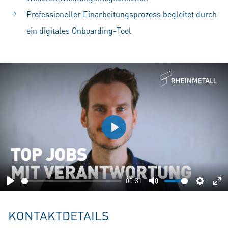
Professioneller Einarbeitungsprozess begleitet durch
ein digitales Onboarding-Tool
Play
00:31
Play
Mute
Setting
En
fu
KONTAKTDETAILS