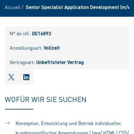
Accueil
/
Senior Specialist Application Development (m/w/
N° de réf.:
DE16893
Anstellungsart:
Vollzeit
Vertragsart:
Unbefristeter Vertrag
shareOntwitter
shareOnlinkedIn
WOFÜR WIR SIE SUCHEN
Konzeption, Entwicklung und Betrieb individueller,
kundenspezifischer Anwendungen (Java/ HTML/ CSS/