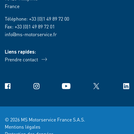
France
Téléphone:
+33 (0)1 49 89 72 00
Fax: +33 (0)1 49 89 72 01
info@ms-motorservice.fr
Liens rapides:
Prendre contact
Facebook
Instagram
YouTube
X
Link
© 2026 MS Motorservice France S.A.S.
Mentions légales
Protection des données