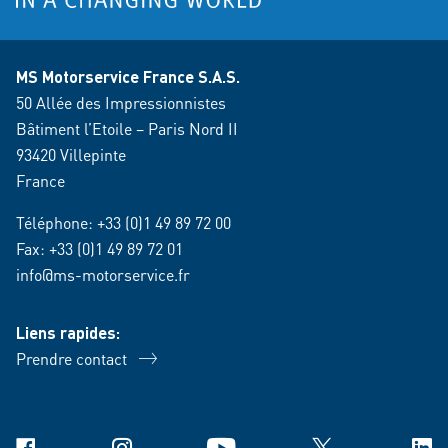
MS Motorservice France S.A.S.
50 Allée des Impressionnistes
Bâtiment l’Etoile – Paris Nord II
93420 Villepinte
France
Téléphone:
+33 (0)1 49 89 72 00
Fax: +33 (0)1 49 89 72 01
info@ms-motorservice.fr
Liens rapides:
Prendre contact
Facebook
Instagram
YouTube
X
Link