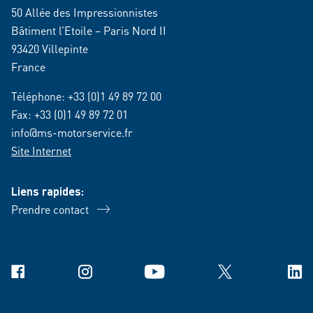
50 Allée des Impressionnistes
Bâtiment l’Etoile – Paris Nord II
93420 Villepinte
France
Téléphone:
+33 (0)1 49 89 72 00
Fax: +33 (0)1 49 89 72 01
info@ms-motorservice.fr
Site Internet
Liens rapides:
Prendre contact
Facebook
Instagram
YouTube
X
Link