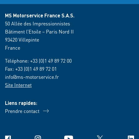
MS Motorservice France S.A.S.
50 Allée des Impressionnistes
Bâtiment l’Etoile – Paris Nord II
93420 Villepinte
France
Téléphone:
+33 (0)1 49 89 72 00
Fax: +33 (0)1 49 89 72 01
info@ms-motorservice.fr
Site Internet
Liens rapides:
Prendre contact
Facebook
Instagram
YouTube
X
Link