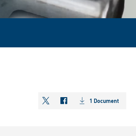
1 Document
shareOntwitter
shareOnfacebook