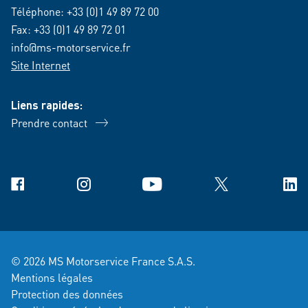
Téléphone:
+33 (0)1 49 89 72 00
Fax: +33 (0)1 49 89 72 01
info@ms-motorservice.fr
Site Internet
Liens rapides:
Prendre contact
Facebook
Instagram
YouTube
X
Link
© 2026 MS Motorservice France S.A.S.
Mentions légales
Protection des données