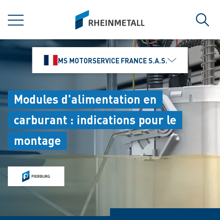
jumpToMain
siteLogo
MENU
Rech
MS MOTORSERVICE FRANCE S.A.S.
Modules d'alimentation en
carburant : indications pour le
montage