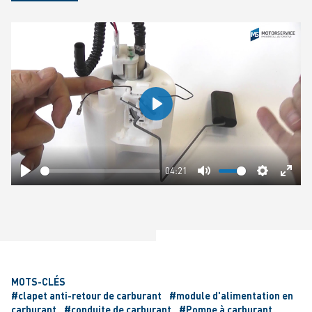
Play
04:21
Play
Mute
Settings
Ente
fulls
MOTS-CLÉS
#clapet anti-retour de carburant
#module d'alimentation en
carburant
#conduite de carburant
#Pompe à carburant