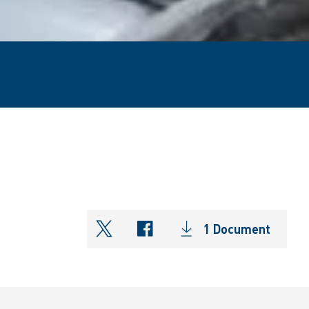
1 Document
shareOntwitter
shareOnfacebook