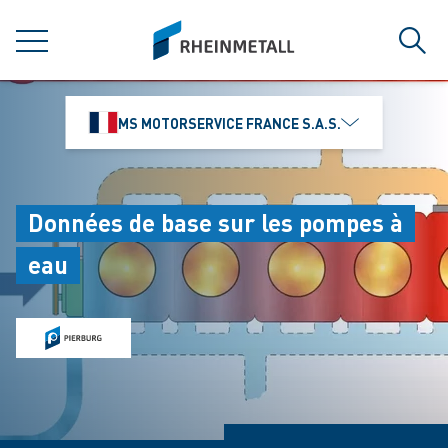
jumpToMain
siteLogo
MENU
Rech
MS MOTORSERVICE FRANCE S.A.S.
Données de base sur les pompes à
eau