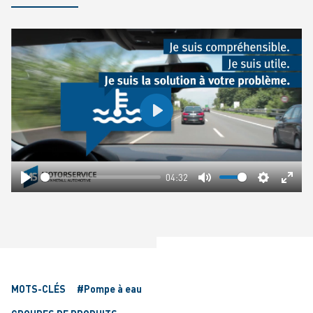
Play
04:32
Play
Mute
Settings
Ente
fulls
MOTS-CLÉS
#Pompe à eau