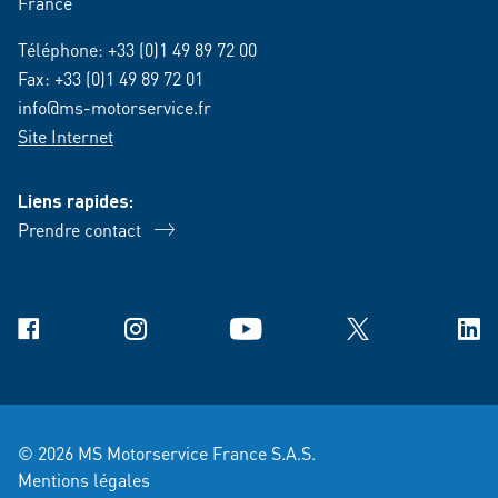
France
Téléphone:
+33 (0)1 49 89 72 00
Fax: +33 (0)1 49 89 72 01
info@ms-motorservice.fr
Site Internet
Liens rapides:
Prendre contact
Facebook
Instagram
YouTube
X
Link
© 2026 MS Motorservice France S.A.S.
Mentions légales