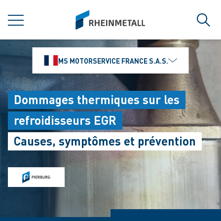
jumpToMain
siteLogo
MENU
Rech
MS MOTORSERVICE FRANCE S.A.S.
Dommages thermiques sur les
refroidisseurs EGR
Causes, symptômes et prévention