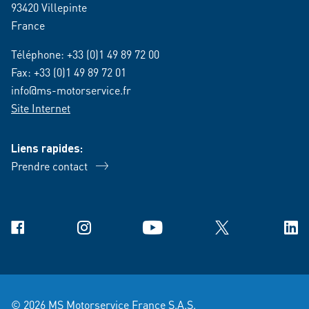
93420 Villepinte
France
Téléphone:
+33 (0)1 49 89 72 00
Fax: +33 (0)1 49 89 72 01
info@ms-motorservice.fr
Site Internet
Liens rapides:
Prendre contact
Facebook
Instagram
YouTube
X
Link
© 2026 MS Motorservice France S.A.S.