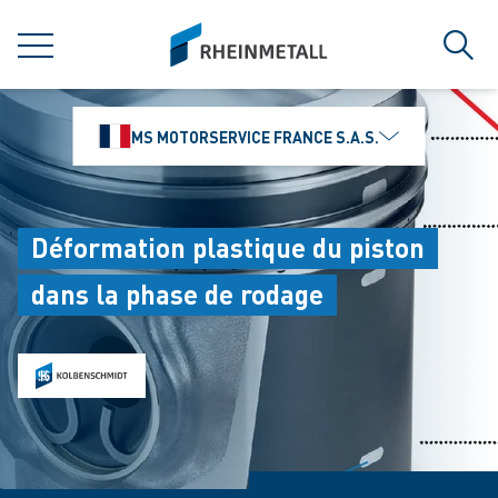
jumpToMain
siteLogo
MENU
Rech
MS MOTORSERVICE FRANCE S.A.S.
Déformation plastique du piston
dans la phase de rodage