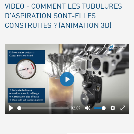
VIDEO - COMMENT LES TUBULURES
D'ASPIRATION SONT-ELLES
CONSTRUITES ? (ANIMATION 3D)
Play
02:09
Play
Mute
Settings
Ente
fulls