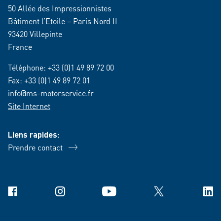
50 Allée des Impressionnistes
Bâtiment l’Etoile – Paris Nord II
93420 Villepinte
France
Téléphone:
+33 (0)1 49 89 72 00
Fax: +33 (0)1 49 89 72 01
info@ms-motorservice.fr
Site Internet
Liens rapides:
Prendre contact
Facebook
Instagram
YouTube
X
Link