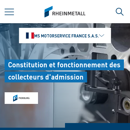
jumpToMain
siteLogo
MENU
Rech
MS MOTORSERVICE FRANCE S.A.S.
Constitution et fonctionnement des
collecteurs d'admission