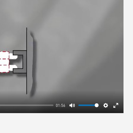
01:56
Mute
Settings
Enter
fullscre