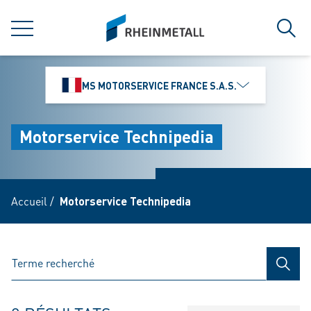
jumpToMain
siteLogo
MENU
Rech
MS MOTORSERVICE FRANCE S.A.S.
Motorservice Technipedia
Accueil
/
Motorservice Technipedia
RECH