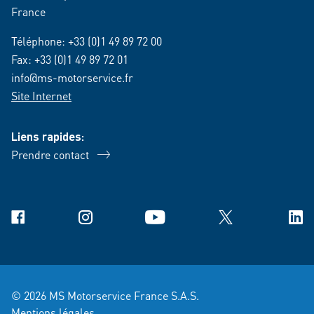
France
Téléphone:
+33 (0)1 49 89 72 00
Fax: +33 (0)1 49 89 72 01
info@ms-motorservice.fr
Site Internet
Liens rapides:
Prendre contact
Facebook
Instagram
YouTube
X
Link
© 2026 MS Motorservice France S.A.S.
Mentions légales