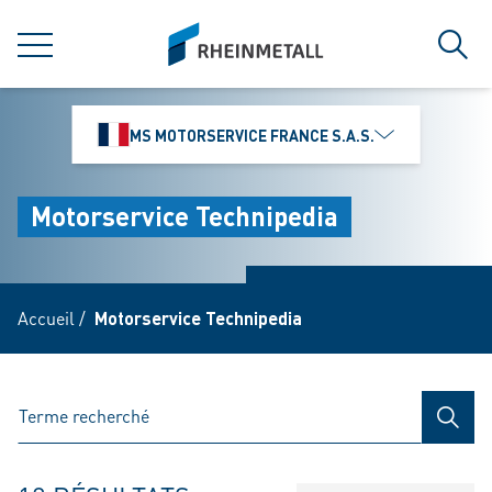
jumpToMain
siteLogo
MENU
Rech
MS MOTORSERVICE FRANCE S.A.S.
Motorservice Technipedia
Accueil
/
Motorservice Technipedia
RECH