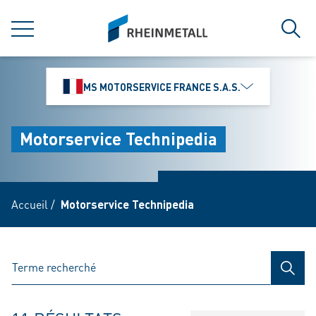
jumpToMain
siteLogo
MENU
Rech
MS MOTORSERVICE FRANCE S.A.S.
Motorservice Technipedia
Accueil
/
Motorservice Technipedia
RECH