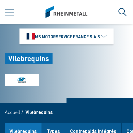
jumpToMain
siteLogo
MENU
Rech
MS MOTORSERVICE FRANCE S.A.S.
Vilebrequins
Accueil
/
Vilebrequins
Vilebrequins
Types
Contrepoids intégrés
Co