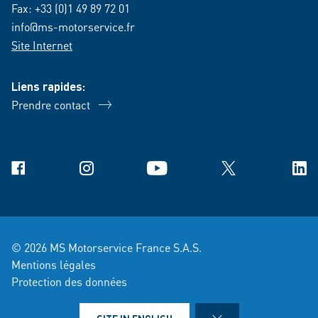
Fax: +33 (0)1 49 89 72 01
info@ms-motorservice.fr
Site Internet
Liens rapides:
Prendre contact
Facebook
Instagram
YouTube
X
Link
© 2026 MS Motorservice France S.A.S.
Mentions légales
Protection des données
Conditions générales de vente et de livraison
Mentions juridiques