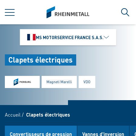
jumpToMain
siteLogo
MENU
Rech
MS MOTORSERVICE FRANCE S.A.S.
Clapets électriques
Magneti Marelli
VDO
Accueil
/
Clapets électriques
Convertisseurs de pression
Vannes d'inversion