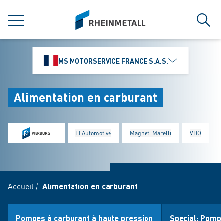
jumpToMain
siteLogo
MENU
Rech
MS MOTORSERVICE FRANCE S.A.S.
Alimentation en carburant
TI Automotive
Magneti Marelli
VDO
Accueil
/
Alimentation en carburant
Pompes à carburant à haute pression
Special: Pomp