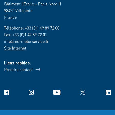
Bâtiment l’Etoile – Paris Nord II
93420 Villepinte
France
Téléphone:
+33 (0)1 49 89 72 00
Fax: +33 (0)1 49 89 72 01
info@ms-motorservice.fr
Site Internet
Liens rapides:
Prendre contact
Facebook
Instagram
YouTube
X
Link