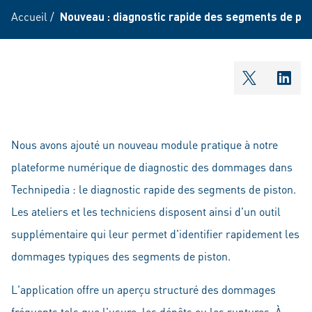
Accueil
/
Nouveau : diagnostic rapide des segments de pis
shareOntw
shar
Nous avons ajouté un nouveau module pratique à notre
plateforme numérique de diagnostic des dommages dans
Technipedia : le diagnostic rapide des segments de piston.
Les ateliers et les techniciens disposent ainsi d'un outil
supplémentaire qui leur permet d'identifier rapidement les
dommages typiques des segments de piston.
L'application offre un aperçu structuré des dommages
fréquents tels que l'usure, les dépôts ou les ruptures. À