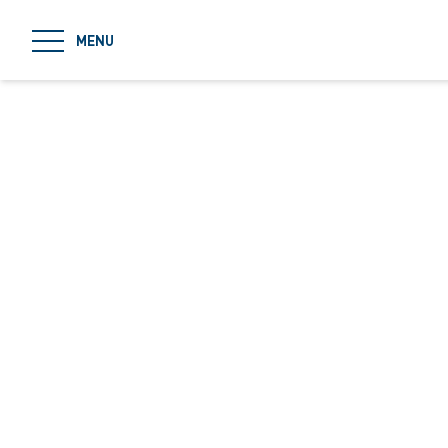
jumpToMain
MENU