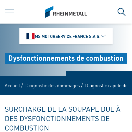
jumpToMain
siteLogo
MENU
Rech
MS MOTORSERVICE FRANCE S.A.S.
Dysfonctionnements de combustion
Accueil
/
Diagnostic des dommages
/
Diagnostic rapide des
SURCHARGE DE LA SOUPAPE DUE À
DES DYSFONCTIONNEMENTS DE
COMBUSTION