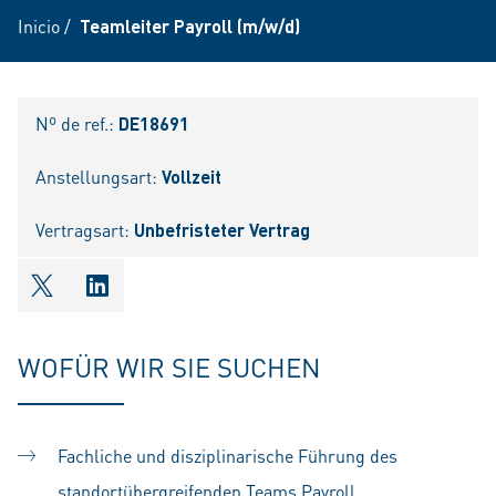
Inicio
/
Teamleiter Payroll (m/w/d)
Nº de ref.:
DE18691
Anstellungsart:
Vollzeit
Vertragsart:
Unbefristeter Vertrag
shareOntwitter
shareOnlinkedIn
WOFÜR WIR SIE SUCHEN
Fachliche und disziplinarische Führung des
standortübergreifenden Teams Payroll