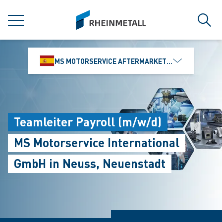
jumpToMain
siteLogo
MENÚ
Búsq
MS MOTORSERVICE AFTERMARKET IBÉRICA, S.L
Teamleiter Payroll (m/w/d)
MS Motorservice International
GmbH in Neuss, Neuenstadt