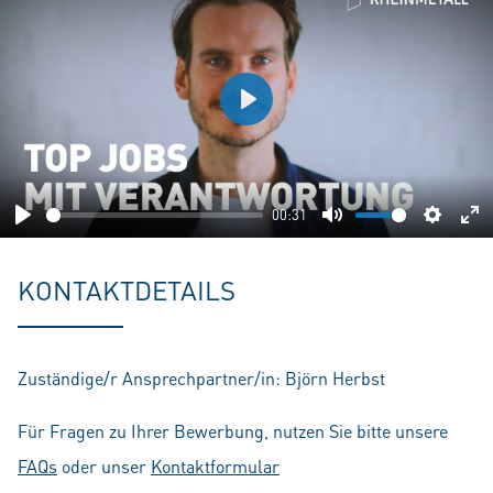
Play
00:31
Play
Mute
Setting
En
fu
KONTAKTDETAILS
Zuständige/r Ansprechpartner/in: Björn Herbst
Für Fragen zu Ihrer Bewerbung, nutzen Sie bitte unsere
FAQs
oder unser
Kontaktformular