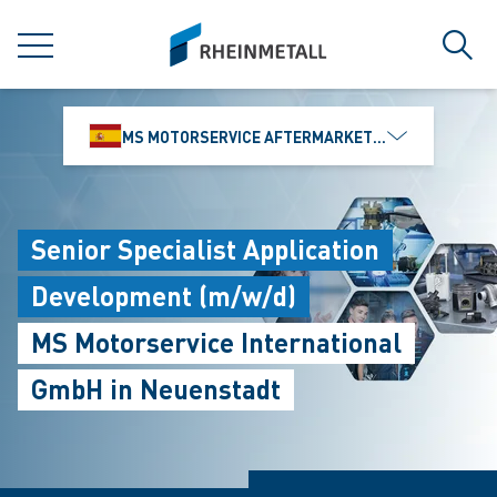
jumpToMain
siteLogo
MENÚ
Búsq
MS MOTORSERVICE AFTERMARKET IBÉRICA, S.L
Senior Specialist Application
Development (m/w/d)
MS Motorservice International
GmbH in Neuenstadt