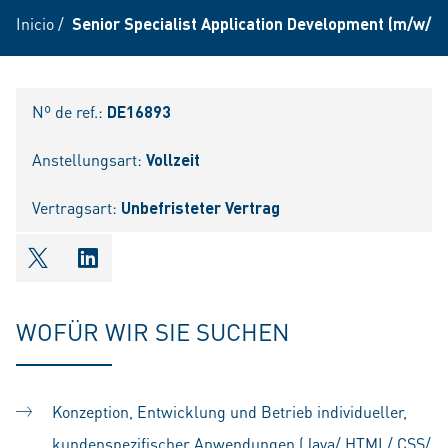
Inicio
/
Senior Specialist Application Development (m/w/d)
Nº de ref.:
DE16893
Anstellungsart:
Vollzeit
Vertragsart:
Unbefristeter Vertrag
shareOntwitter
shareOnlinkedIn
WOFÜR WIR SIE SUCHEN
Konzeption, Entwicklung und Betrieb individueller,
kundenspezifischer Anwendungen (Java/ HTML/ CSS/