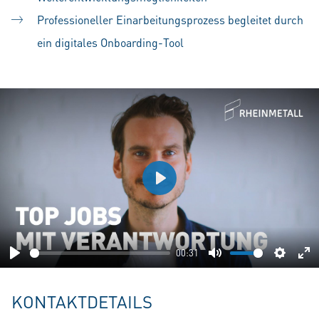
Professioneller Einarbeitungsprozess begleitet durch
ein digitales Onboarding-Tool
Play
00:31
Play
Mute
Setting
En
fu
KONTAKTDETAILS