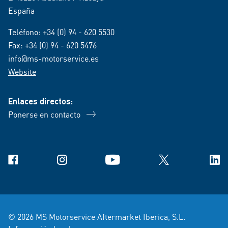
España
Teléfono:
+34 (0) 94 - 620 5530
Fax: +34 (0) 94 - 620 5476
info@ms-motorservice.es
Website
Enlaces directos:
Ponerse en contacto
Facebook
Instagram
YouTube
X
Link
© 2026 MS Motorservice Aftermarket Iberica, S.L.