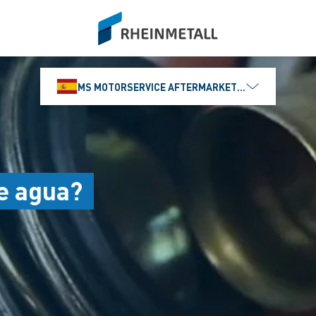
siteLogo
MS MOTORSERVICE AFTERMARKET IBÉRICA, S.L
e agua?