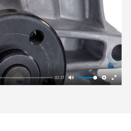
02:37
Mute
Settings
Enter
fullscre