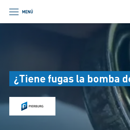
jumpToMain
MENÚ
¿Tiene fugas la bomba d