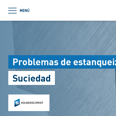
jumpToMain
MENÚ
Problemas de estanqueiz
Suciedad