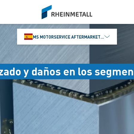
siteLogo
MS MOTORSERVICE AFTERMARKET IBÉRICA, S.L
ado y daños en los segmen