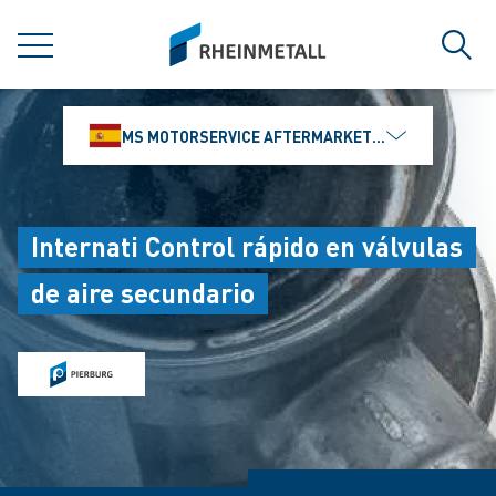
jumpToMain
siteLogo
MENÚ
Búsq
MS MOTORSERVICE AFTERMARKET IBÉRICA, S.L
Internati Control rápido en válvulas
de aire secundario