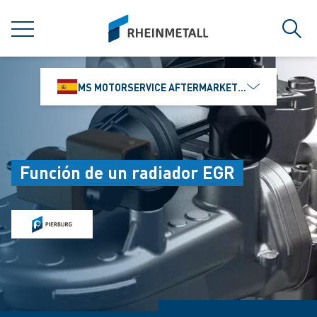
jumpToMain
siteLogo
MENÚ
Búsq
MS MOTORSERVICE AFTERMARKET IBÉRICA, S.L
Función de un radiador EGR