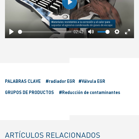
Play
02:42
Play
Mute
Settings
Ente
fulls
PALABRAS CLAVE
#radiador EGR
#Válvula EGR
GRUPOS DE PRODUCTOS
#Reducción de contaminantes
ARTÍCULOS RELACIONADOS