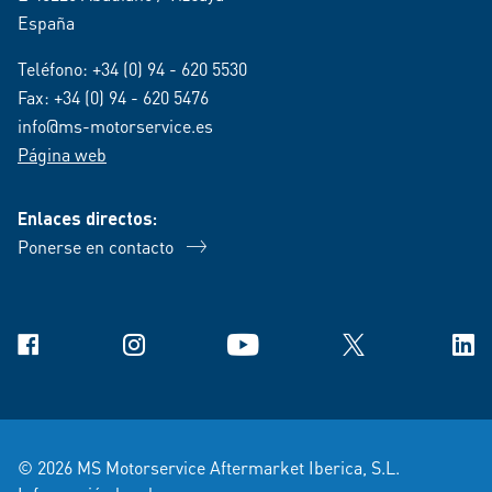
España
Teléfono:
+34 (0) 94 - 620 5530
Fax: +34 (0) 94 - 620 5476
info@ms-motorservice.es
Página web
Enlaces directos:
Ponerse en contacto
Facebook
Instagram
YouTube
X
Link
© 2026 MS Motorservice Aftermarket Iberica, S.L.