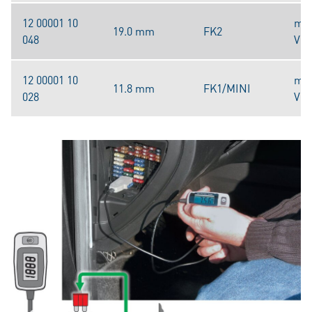
12 00001 10
máx
19.0 mm
FK2
048
V
12 00001 10
máx
11.8 mm
FK1/MINI
028
V