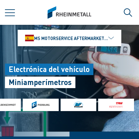
jumpToMain
siteLogo
MENÚ
Búsq
MS MOTORSERVICE AFTERMARKET IBÉRICA, S.L
Electrónica del vehículo
Miniamperímetros