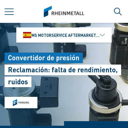
jumpToMain
siteLogo
MENÚ
Búsq
MS MOTORSERVICE AFTERMARKET IBÉRICA, S.L
Convertidor de presión
Reclamación: falta de rendimiento,
ruidos