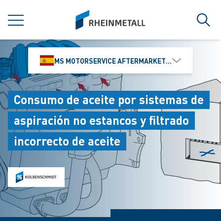
jumpToMain
siteLogo
MENÚ
Búsq
MS MOTORSERVICE AFTERMARKET IBÉRICA, S.L
Consumo de aceite por sistemas de
aspiración no estancos y filtrado
incorrecto de aceite