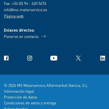
Fax: +34 (0) 94 - 620 5476
info@ms-motorservice.es
Página web
Enlaces directos:
Ponerse en contacto
Facebook
Instagram
YouTube
X
Link
© 2026 MS Motorservice Aftermarket Iberica, S.L.
Información legal
Protección de datos
Condiciones de venta y entrega
Avisos legales