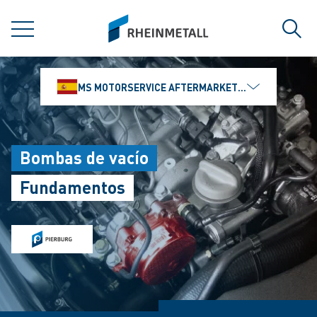
jumpToMain
siteLogo
MENÚ
Búsq
MS MOTORSERVICE AFTERMARKET IBÉRICA, S.L
Bombas de vacío
Fundamentos