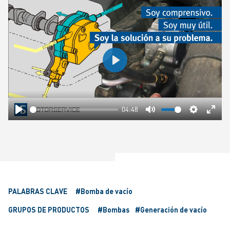
Play
04:48
Play
Mute
Settings
Ente
fulls
PALABRAS CLAVE
#Bomba de vacío
GRUPOS DE PRODUCTOS
#Bombas
#Generación de vacío