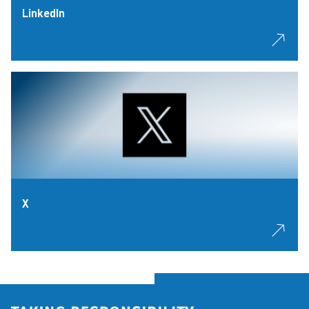
LinkedIn
X