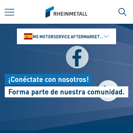
jumpToMain
siteLogo
MENÚ
Búsq
MS MOTORSERVICE AFTERMARKET IBÉRICA, S.L
¡Conéctate con nosotros!
Forma parte de nuestra comunidad.