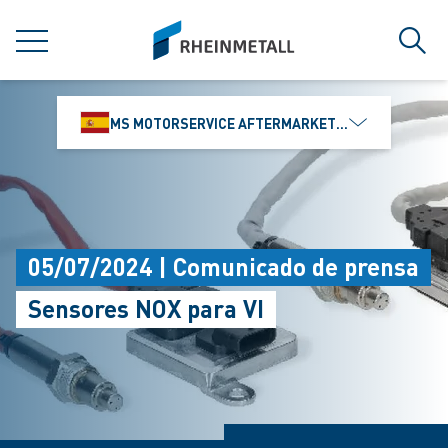
jumpToMain
siteLogo
MENÚ
Búsq
MS MOTORSERVICE AFTERMARKET IBÉRICA, S.L
05/07/2024 | Comunicado de prensa
Sensores NOX para VI