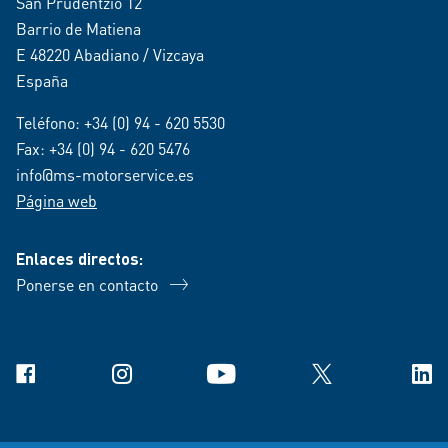
San Prudentzio 12
Barrio de Matiena
E 48220 Abadiano / Vizcaya
España
Teléfono:
+34 (0) 94 - 620 5530
Fax: +34 (0) 94 - 620 5476
info@ms-motorservice.es
Página web
Enlaces directos:
Ponerse en contacto
Facebook
Instagram
YouTube
X
Link