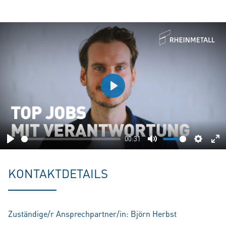
Play
00:31
Play
Mute
Setting
En
fu
KONTAKTDETAILS
Zuständige/r Ansprechpartner/in: Björn Herbst