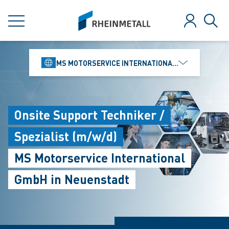
jumpToMain
siteLogo
MENÜ
Anmelden
Such
MS MOTORSERVICE INTERNATIONAL GMBH
Onsite Support Techniker /
Spezialist (m/w/d)
MS Motorservice International
GmbH in Neuenstadt