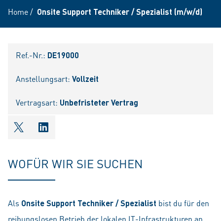
Home
/
Onsite Support Techniker / Spezialist (m/w/d)
Ref.-Nr.:
DE19000
Anstellungsart:
Vollzeit
Vertragsart:
Unbefristeter Vertrag
shareOntwitter
shareOnlinkedIn
WOFÜR WIR SIE SUCHEN
Als
Onsite Support Techniker / Spezialist
bist du für den
reibungslosen Betrieb der lokalen IT-Infrastrukturen an