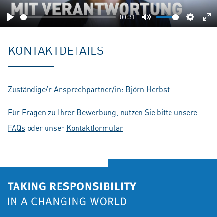
00:31
Play
Mute
Setting
En
fu
KONTAKTDETAILS
Zuständige/r Ansprechpartner/in: Björn Herbst
Für Fragen zu Ihrer Bewerbung, nutzen Sie bitte unsere
FAQs
oder unser
Kontaktformular