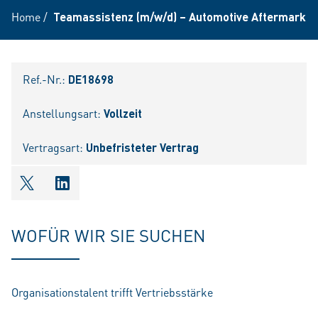
Home
/
Teamassistenz (m/w/d) – Automotive Aftermarket
Ref.-Nr.:
DE18698
Anstellungsart:
Vollzeit
Vertragsart:
Unbefristeter Vertrag
shareOntwitter
shareOnlinkedIn
WOFÜR WIR SIE SUCHEN
Organisationstalent trifft Vertriebsstärke