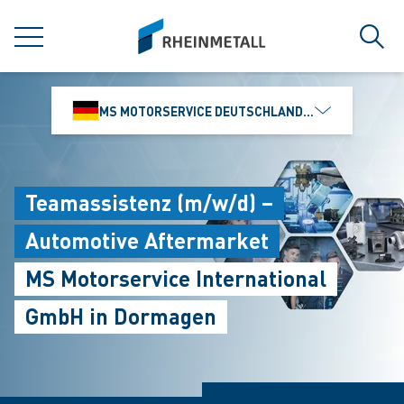
jumpToMain
siteLogo
MENÜ
Such
MS MOTORSERVICE DEUTSCHLAND GMBH
Teamassistenz (m/w/d) –
Automotive Aftermarket
MS Motorservice International
GmbH in Dormagen