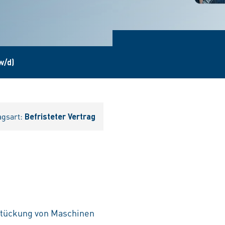
w/d)
agsart:
Befristeter Vertrag
stückung von Maschinen