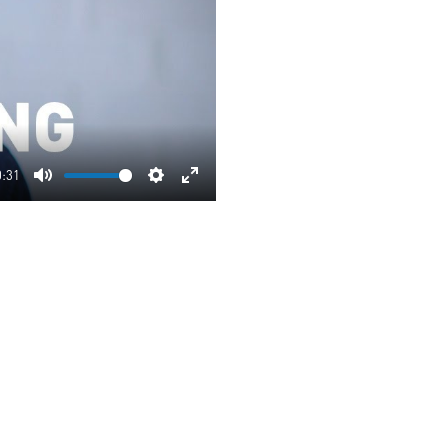
0:31
Mute
Settings
Enter
fullscreen