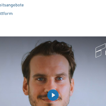
eitsangebote
attform
Play