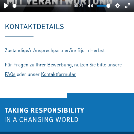
00:31
Play
Mute
Setting
En
fu
KONTAKTDETAILS
Zuständige/r Ansprechpartner/in: Björn Herbst
Für Fragen zu Ihrer Bewerbung, nutzen Sie bitte unsere
FAQs
oder unser
Kontaktformular