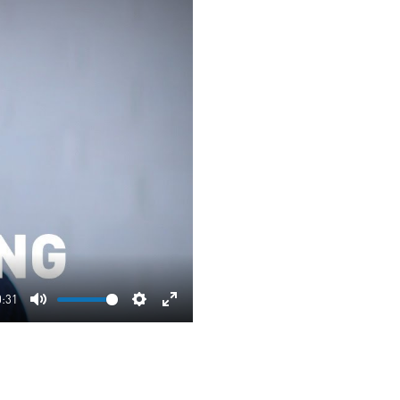
0:31
Mute
Settings
Enter
fullscreen