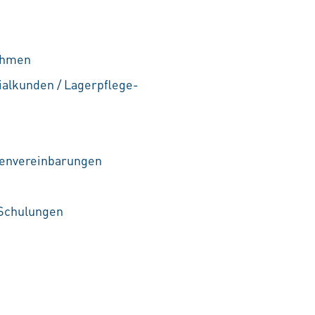
nahmen
ialkunden / Lagerpflege-
menvereinbarungen
 Schulungen