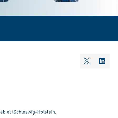
shareOntwi
share
biet (Schleswig-Holstein,