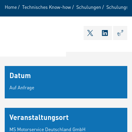
Home
/
Technisches Know-how
/
Schulungen
/
Schulungsa
shareOntwitter
shareOnli
Anfa
Datum
Auf Anfrage
Veranstaltungsort
MS Motorservice Deutschland GmbH