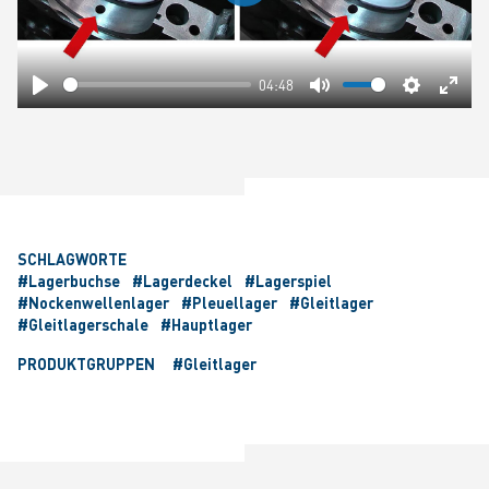
Play
04:48
Play
Mute
Settings
Ente
fulls
SCHLAGWORTE
#Lagerbuchse
#Lagerdeckel
#Lagerspiel
#Nockenwellenlager
#Pleuellager
#Gleitlager
#Gleitlagerschale
#Hauptlager
PRODUKTGRUPPEN
#Gleitlager