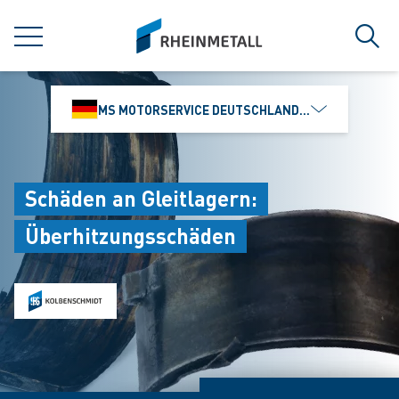
jumpToMain
siteLogo
MENÜ
Such
MS MOTORSERVICE DEUTSCHLAND GMBH
Schäden an Gleitlagern:
Überhitzungsschäden