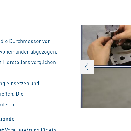
n die Durchmesser von
h voneinander abgezogen.
s Herstellers verglichen
ung einsetzen und
ießen. Die
ut sein.
stands
st Voraussetzung für ein