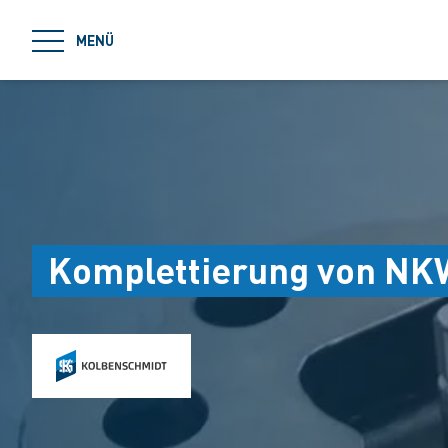
jumpToMain
MENÜ
Komplettierung von NK